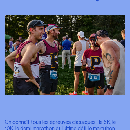
21K NESPRESSO DE MONTRÉAL
LES ÉPREUVES
L'ÉVÈNENEMENT
CONSEILS COUREURS
NOS ÉPREUVES
INSCRIPTION 2026
L'ÉVÈNEMENT
CONSEILS COUREURS
On connaît tous les épreuves classiques : le 5K, le
10K, le demi-marathon et l’ultime défi, le marathon.