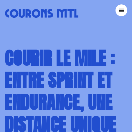
COURONS MTL
ACCUEIL
COURIR LE MILE :
NOS ÉVÉNEMENTS
CONSEILS COUREURS
CLUBS DE COURSE
ENTRE SPRINT ET
DEVENIR BÉNÉVOLE
À PROPOS
ENDURANCE, UNE
DÉVELOPPEMENT DURABLE
CONTACT
DISTANCE UNIQUE
MARATHON BENEVA DE MONTRÉAL