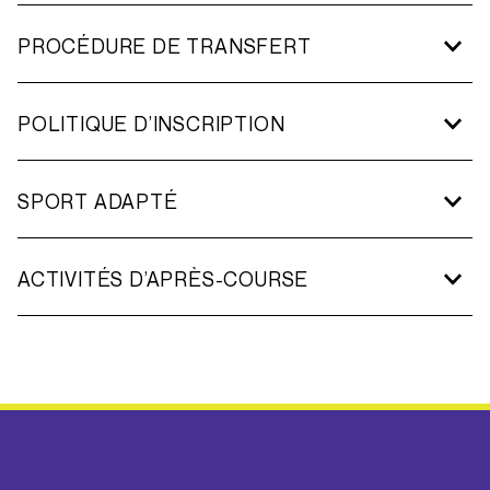
PROCÉDURE DE TRANSFERT
POLITIQUE D’INSCRIPTION
iOS
vague Élite
Android
ici
SPORT ADAPTÉ
notre
politique
ACTIVITÉS D’APRÈS-COURSE
page dédiée