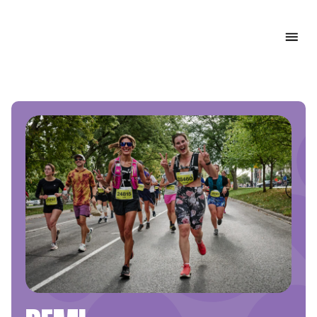
COURONS MTL
MARATHON BENEVA DE MONTRÉAL
ACCUEIL
RÉSULTATS
LES ÉPREUVES
L'ÉVÈNENEMENT
CONSEILS COUREURS
INSCRIPTION 2026
21K NESPRESSO DE MONTRÉAL