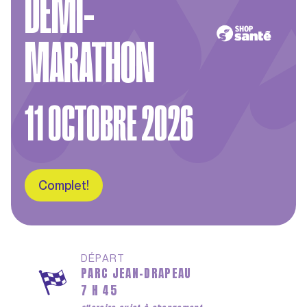
DEMI-
EN
MARATHON
NOS ÉPREUVES
L'ÉVÈNEMENT
11 OCTOBRE 2026
CONSEILS COUREURS
Complet!
DÉPART
PARC JEAN-DRAPEAU
7 H 45