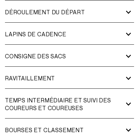
Médaille de course
DÉROULEMENT DU DÉPART
l’Expo-Marathon
Ravitaillements sur le parcours
Collation d’après-course
LAPINS DE CADENCE
Consigne sécurisée pour vos effets personnels
Assistance médicale d’urgence
CONSIGNE DES SACS
Lapins de cadence pour vous propulser
RAVITAILLEMENT
TEMPS INTERMÉDIAIRE ET SUIVI DES
procuration signée
COUREURS ET COUREUSES
BOURSES ET CLASSEMENT