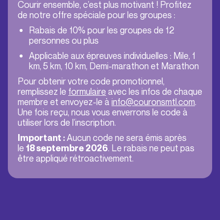
Courir ensemble, c’est plus motivant ! Profitez
de notre offre spéciale pour les groupes :
Rabais de 10% pour les groupes de 12
personnes ou plus
Applicable aux épreuves individuelles : Mile, 1
km, 5 km, 10 km, Demi-marathon et Marathon
Pour obtenir votre code promotionnel,
remplissez le
formulaire
avec les infos de chaque
membre et envoyez-le à
info@couronsmtl.com
.
Une fois reçu, nous vous enverrons le code à
utiliser lors de l’inscription.
Aucun code ne sera émis après
Important :
le
. Le rabais ne peut pas
18 septembre 2026
être appliqué rétroactivement.