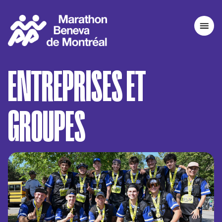
COURONS MTL
ENTREPRISES ET
MARATHON BENEVA DE MONTRÉAL
ACCUEIL
GROUPES
RÉSULTATS
LES ÉPREUVES
L'ÉVÈNENEMENT
CONSEILS COUREURS
INSCRIPTION 2026
21K NESPRESSO DE MONTRÉAL