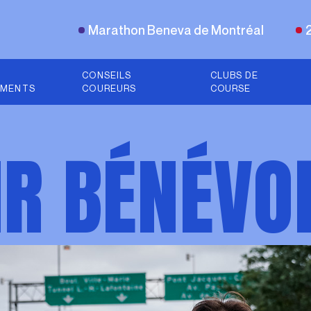
Marathon Beneva de Montréal
CONSEILS
CLUBS DE
EMENTS
COUREURS
COURSE
IR BÉNÉVO