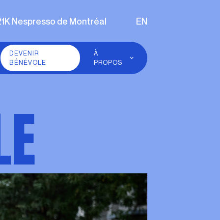
21K Nespresso de Montréal
EN
DEVENIR
À
BÉNÉVOLE
PROPOS
COURONS MTL
DÉVELOPPEMENT
LE
DURABLE