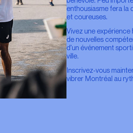
enthousiasme fera la 
et coureuses.
Vivez une expérience
de nouvelles compéte
d’un événement sporti
ville.
Inscrivez-vous mainte
vibrer Montréal au ryt