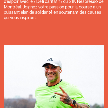
d’espoir avec le
Défi caritatif
du 21K Nespresso de
«
»
Montréal. Joignez votre passion pour la course à un
puissant élan de solidarité en soutenant des causes
qui vous inspirent.