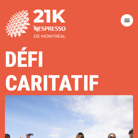
COURONS MTL
DÉFI
MARATHON BENEVA DE MONTRÉAL
21K NESPRESSO DE MONTRÉAL
CARITATIF
ACCUEIL
LES ÉPREUVES
RÉSULTATS
L'ÉVÈNENEMENT
GUIDE DES COUREURS
CONSEILS COUREURS
NOS ÉPREUVES
INSCRIPTION 2026
L'ÉVÈNEMENT
CONSEILS COUREURS