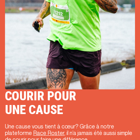
COURIR POUR
UNE CAUSE
Une cause vous tient à cœur? Grâce à notre
plateforme
Race Roster
, il n’a jamais été aussi simple
de courir pour faire une différence.