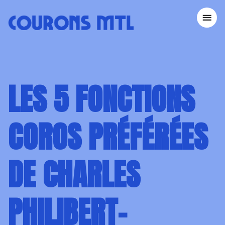
COURONS MTL
ACCUEIL
LES 5 FONCTIONS
NOS ÉVÉNEMENTS
CONSEILS COUREURS
CLUBS DE COURSE
COROS PRÉFÉRÉES
DEVENIR BÉNÉVOLE
À PROPOS
DE CHARLES
DÉVELOPPEMENT DURABLE
CONTACT
PHILIBERT-
MARATHON BENEVA DE MONTRÉAL