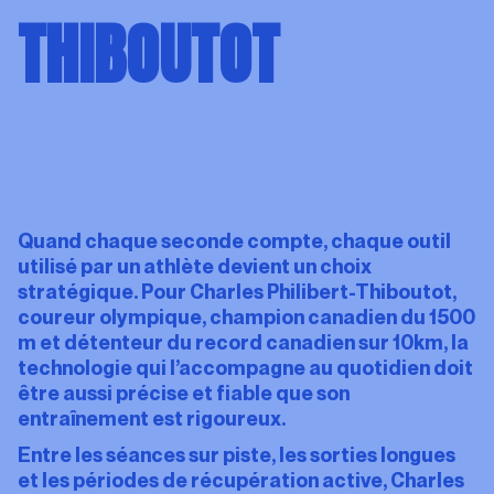
21K NESPRESSO DE MONTRÉAL
THIBOUTOT
LES ÉPREUVES
L'ÉVÈNENEMENT
CONSEILS COUREURS
NOS ÉPREUVES
INSCRIPTION 2026
L'ÉVÈNEMENT
CONSEILS COUREURS
Quand chaque seconde compte, chaque outil
utilisé par un athlète devient un
choix
stratégique. Pour Charles Philibert-Thiboutot,
coureur olympique, champion canadien du
1500
m et détenteur du record canadien sur 10km, la
technologie qui
l’accompagne au quotidien doit
être aussi précise et fiable que son
entraînement
est rigoureux.
Entre les séances sur piste, les sorties longues
et les périodes de récupération
active, Charles